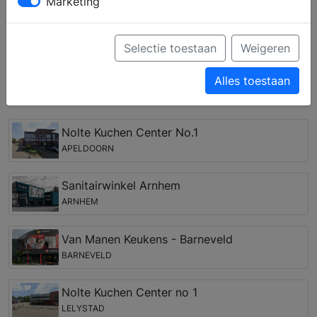
verschillende keukenstijlen en krijgt u deskundig advies
Marketing
over de keukenapparatuur van verschillende merken.
Keukenwinkels in de regio Nijverdal
Selectie toestaan
Weigeren
Nolte Kuchen Center no 1
Alles toestaan
ENSCHEDE
Nolte Kuchen Center No.1
APELDOORN
Sanitairwinkel Arnhem
ARNHEM
Van Manen Keukens - Barneveld
BARNEVELD
Nolte Kuchen Center no 1
LELYSTAD