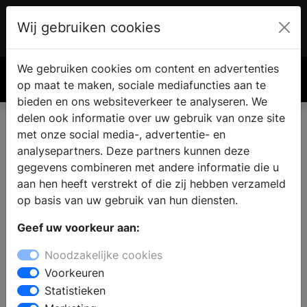
Wij gebruiken cookies
Account
€ 0.00
We gebruiken cookies om content en advertenties
Zoek
op maat te maken, sociale mediafuncties aan te
bieden en ons websiteverkeer te analyseren. We
delen ook informatie over uw gebruik van onze site
met onze social media-, advertentie- en
Nieuwe keuken in Nijverdal
analysepartners. Deze partners kunnen deze
gegevens combineren met andere informatie die u
aan hen heeft verstrekt of die zij hebben verzameld
Woont u in Nijverdal en zoekt u een keukenzaak, omdat
op basis van uw gebruik van hun diensten.
u de keuken wilt renoveren of verbouwen? Wanneer u
zich oriënteert op een nieuwe keuken, dan vindt u bij
Geef uw voorkeur aan:
een showroom inspiratie en informatie voor het
Noodzakelijke cookies
samenstellen van uw droomkeuken. Zoekt u een
Voorkeuren
moderne, landelijke, design of houten keuken met
Statistieken
inbouwapparatuur: in de keukenwinkel kunt u kiezen uit