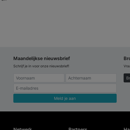
Maandelijkse nieuwsbrief
Br
Schrijf je in voor onze nieuwsbrief!
Vra
B
Meld je aan
Netwerk
Partners
Ha