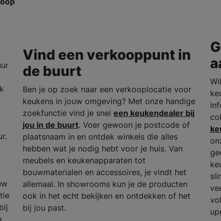
koop
G
Vind een verkooppunt in
a
uur
de buurt
Wil
rk
Ben je op zoek naar een verkooplocatie voor
ke
keukens in jouw omgeving? Met onze handige
in
zoekfunctie vind je snel
een keukendealer bij
co
jou in de buurt
. Voer gewoon je postcode of
ke
r.
plaatsnaam in en ontdek winkels die alles
on
hebben wat je nodig hebt voor je huis. Van
ge
meubels en keukenapparaten tot
ke
bouwmaterialen en accessoires, je vindt het
sl
uw
allemaal. In showrooms kun je de producten
ve
tie
ook in het echt bekijken en ontdekken of het
vo
bij
bij jou past.
up
g