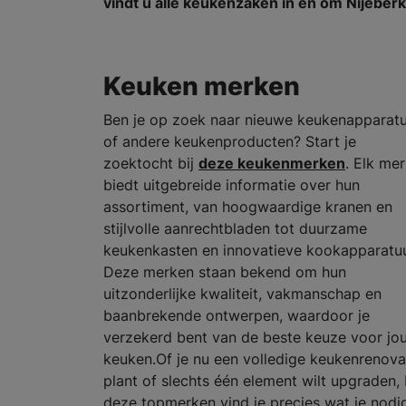
vindt u alle keukenzaken in en om Nijeber
Keuken merken
Ben je op zoek naar nieuwe keukenapparat
of andere keukenproducten? Start je
zoektocht bij
deze keukenmerken
. Elk me
biedt uitgebreide informatie over hun
assortiment, van hoogwaardige kranen en
stijlvolle aanrechtbladen tot duurzame
keukenkasten en innovatieve kookapparatuu
Deze merken staan bekend om hun
uitzonderlijke kwaliteit, vakmanschap en
baanbrekende ontwerpen, waardoor je
verzekerd bent van de beste keuze voor jo
keuken.Of je nu een volledige keukenrenova
plant of slechts één element wilt upgraden, 
deze topmerken vind je precies wat je nodi