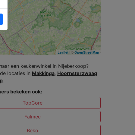
| ©
Leaflet
OpenStreetMap
naar een keukenwinkel in Nijeberkoop?
de locaties in
Makkinga
,
Hoornsterzwaag
p
.
ers bekeken ook:
TopCore
Falmec
Beko