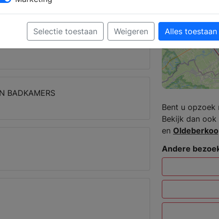
rkoop
Selectie toestaan
Weigeren
Alles toestaan
EN BADKAMERS
Bent u opzoek 
Bekijk dan ook 
en
Oldeberkoo
Andere bezoek