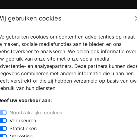
Zoek
Wij gebruiken cookies
e gebruiken cookies om content en advertenties op maat
RMATIE
VERKOOPLOCATIE
WEBSHO
e maken, sociale mediafuncties aan te bieden en ons
RAGEN
VINDEN
ebsiteverkeer te analyseren. We delen ook informatie over
w gebruik van onze site met onze social media-,
dvertentie- en analysepartners. Deze partners kunnen dez
erkoop
egevens combineren met andere informatie die u aan hen
+
eeft verstrekt of die zij hebben verzameld op basis van uw
−
ebruik van hun diensten.
kenzaak, omdat u de keuken wilt
eef uw voorkeur aan:
iënteert op een nieuwe keuken, dan
rmatie voor het samenstellen van uw
Noodzakelijke cookies
jke, design of houten keuken met
Voorkeuren
 kiezen uit verschillende keukenstijlen
Statistieken
napparatuur van verschillende merken.
Marketing