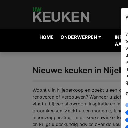
W
HOME
ONDERWERPEN
INFO
t
AANV
w
u
a
Nieuwe keuken in Nijeb
g
h
g
Woont u in Nijeberkoop en zoekt u een keu
G
renoveren of verbouwen? Wanneer u zich or
vindt u bij een showroom inspiratie en info
droomkeuken. Zoekt u een moderne, landeli
inbouwapparatuur: in de keukenwinkel kunt u
en krijgt u deskundig advies over de keuke