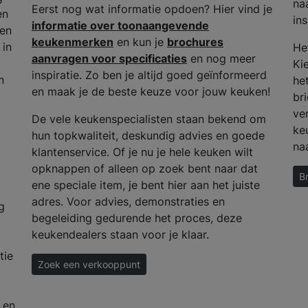
na
Eerst nog wat informatie opdoen? Hier vind je
en
ins
informatie over toonaangevende
 en
keukenmerken
en kun je
brochures
 in
He
aanvragen voor specificaties
en nog meer
Ki
inspiratie. Zo ben je altijd goed geïnformeerd
n
het
en maak je de beste keuze voor jouw keuken!
bri
ve
De vele keukenspecialisten staan bekend om
ke
hun topkwaliteit, deskundig advies en goede
na
klantenservice. Of je nu je hele keuken wilt
opknappen of alleen op zoek bent naar dat
B
ene speciale item, je bent hier aan het juiste
adres. Voor advies, demonstraties en
g
begeleiding gedurende het proces, deze
keukendealers staan voor je klaar.
tie
Zoek een verkooppunt
 en