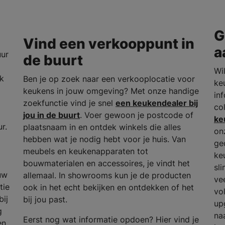
G
Vind een verkooppunt in
a
uur
de buurt
Wil
rk
Ben je op zoek naar een verkooplocatie voor
ke
keukens in jouw omgeving? Met onze handige
in
zoekfunctie vind je snel
een keukendealer bij
co
jou in de buurt
. Voer gewoon je postcode of
ke
r.
plaatsnaam in en ontdek winkels die alles
on
hebben wat je nodig hebt voor je huis. Van
ge
meubels en keukenapparaten tot
ke
bouwmaterialen en accessoires, je vindt het
sl
uw
allemaal. In showrooms kun je de producten
ve
tie
ook in het echt bekijken en ontdekken of het
vo
bij
bij jou past.
up
g
na
Eerst nog wat informatie opdoen? Hier vind je
en