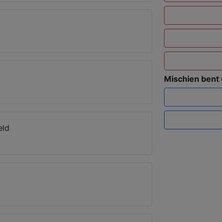
Mischien bent
eld