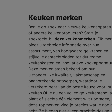
Keuken merken
Ben je op zoek naar nieuwe keukenapparat
of andere keukenproducten? Start je
zoektocht bij
deze keukenmerken
. Elk me
biedt uitgebreide informatie over hun
assortiment, van hoogwaardige kranen en
stijlvolle aanrechtbladen tot duurzame
keukenkasten en innovatieve kookapparatuu
Deze merken staan bekend om hun
uitzonderlijke kwaliteit, vakmanschap en
baanbrekende ontwerpen, waardoor je
verzekerd bent van de beste keuze voor jo
keuken.Of je nu een volledige keukenrenova
plant of slechts één element wilt upgraden, 
deze topmerken vind je precies wat je nodi
hebt. Ze bieden niet alleen prachtig design 