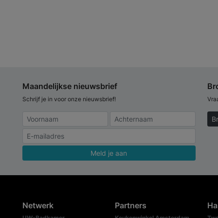
Maandelijkse nieuwsbrief
Br
Schrijf je in voor onze nieuwsbrief!
Vra
B
Meld je aan
Netwerk
Partners
Ha
UW-Badkamer
Keukenwinkel Amsterdam
Twe