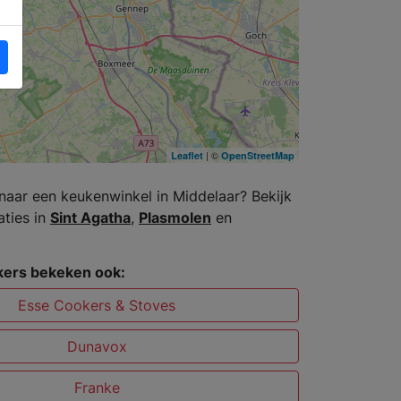
| ©
Leaflet
OpenStreetMap
naar een keukenwinkel in Middelaar? Bekijk
aties in
Sint Agatha
,
Plasmolen
en
ers bekeken ook:
Esse Cookers & Stoves
Dunavox
Franke