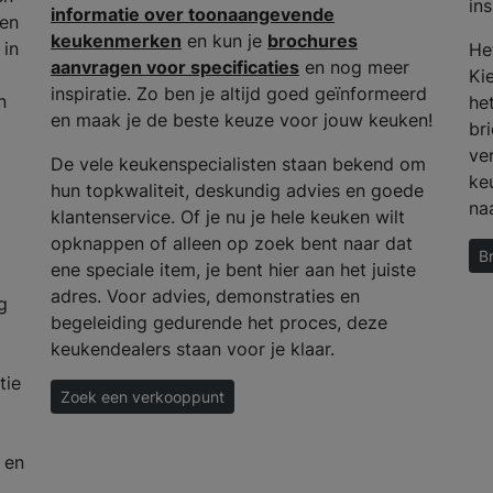
ins
informatie over toonaangevende
 en
keukenmerken
en kun je
brochures
 in
He
aanvragen voor specificaties
en nog meer
Ki
inspiratie. Zo ben je altijd goed geïnformeerd
n
het
en maak je de beste keuze voor jouw keuken!
bri
ve
De vele keukenspecialisten staan bekend om
ke
hun topkwaliteit, deskundig advies en goede
na
klantenservice. Of je nu je hele keuken wilt
opknappen of alleen op zoek bent naar dat
B
ene speciale item, je bent hier aan het juiste
adres. Voor advies, demonstraties en
g
begeleiding gedurende het proces, deze
keukendealers staan voor je klaar.
tie
Zoek een verkooppunt
 en