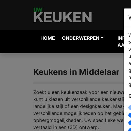
W
HOME
ONDERWERPEN
INFO
t
AANV
w
u
a
Keukens in Middelaar
g
h
g
Zoekt u een keukenzaak voor een nieuwe k
G
kunt u kiezen uit verschillende keukenstijl
landelijke stijl of een designkeuken. Maak e
verschillende mogelijkheden op het gebied
opbergmogelijkheden. Uw specifieke wense
vertaald in een (3D) ontwerp.