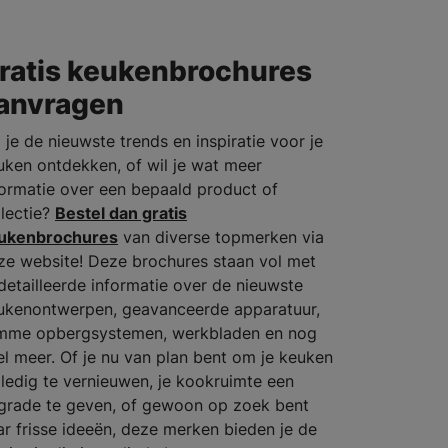
ratis keukenbrochures
anvragen
 je de nieuwste trends en inspiratie voor je
uken ontdekken, of wil je wat meer
formatie over een bepaald product of
llectie?
Bestel dan gratis
ukenbrochures
van diverse topmerken via
ze website! Deze brochures staan vol met
detailleerde informatie over de nieuwste
ukenontwerpen, geavanceerde apparatuur,
imme opbergsystemen, werkbladen en nog
el meer. Of je nu van plan bent om je keuken
lledig te vernieuwen, je kookruimte een
grade te geven, of gewoon op zoek bent
ar frisse ideeën, deze merken bieden je de