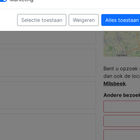
aar
Selectie toestaan
Weigeren
Alles toestaan
 NEDERLAND
Bent u opzoek 
dan ook de loc
Milsbeek
.
Andere bezoek