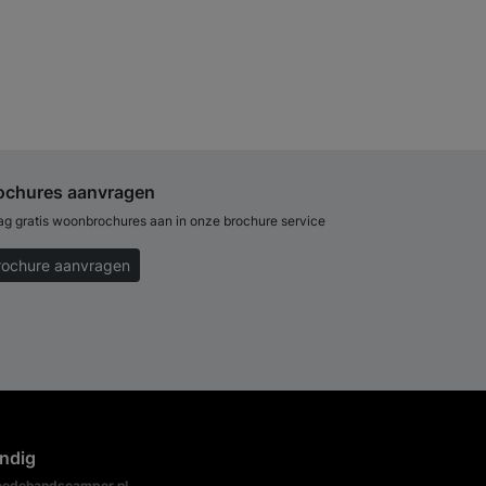
ochures aanvragen
ag gratis woonbrochures aan in onze brochure service
rochure aanvragen
ndig
edehandscamper.nl