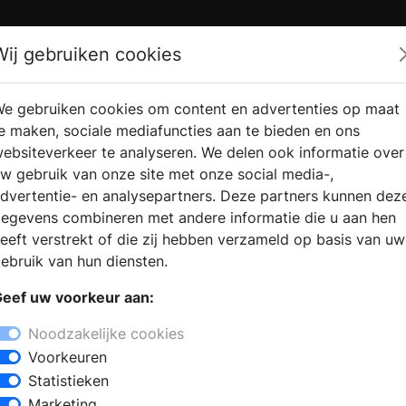
Zoek
Wij gebruiken cookies
e gebruiken cookies om content en advertenties op maat
RMATIE
VERKOOPLOCATIE
WEBSHO
e maken, sociale mediafuncties aan te bieden en ons
RAGEN
VINDEN
ebsiteverkeer te analyseren. We delen ook informatie over
w gebruik van onze site met onze social media-,
dvertentie- en analysepartners. Deze partners kunnen dez
egevens combineren met andere informatie die u aan hen
+
eeft verstrekt of die zij hebben verzameld op basis van uw
−
ebruik van hun diensten.
euken in Middelaar ? In de showroom
eef uw voorkeur aan:
en: een moderne keuken, een keuken in
en afspraak en laat u informeren over de
Noodzakelijke cookies
 van keukenapparatuur, werkbladen en
Voorkeuren
n kunnen door het ervaren team worden
Statistieken
Marketing