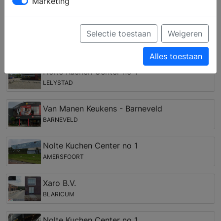
Marketing
complete keuken samenstellen en krijgt u deskundig
advies over inbouwapparatuur van verschillende
merken.
Selectie toestaan
Weigeren
Keukenwinkels in de regio Harderwijk
Alles toestaan
Nolte Kuchen Center no 1
LELYSTAD
Van Manen Keukens - Barneveld
BARNEVELD
Nolte Kuchen Center no 1
AMERSFOORT
Xaro B.V.
BLARICUM
Nolte Kuchen Center no 1