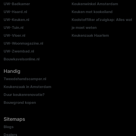
UW-Badkamer
Keukenwinkel Amsterdam
UW-Haard.nl
Keuken met kookeiland
UW-Keuken.nl
Koolstoffilter afzuigkap: Alles wat
UW-Tuin.nl
je moet weten
UW-Vloer.nl
Keukenzaak Haarlem
UW-Woonmagazine.nl
UW-Zwembad.nl
Bouwkavelsonline.nl
Handig
Tweedehandscamper.nl
Keukenzaak in Amsterdam
Duur keukenrenovatie?
Bouwgrond kopen
Sitemaps
Blogs
Dealers