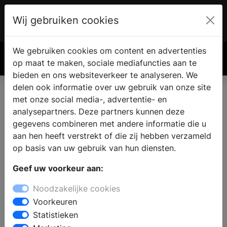
Wij gebruiken cookies
Account
€ 0.00
We gebruiken cookies om content en advertenties
Zoek
op maat te maken, sociale mediafuncties aan te
bieden en ons websiteverkeer te analyseren. We
delen ook informatie over uw gebruik van onze site
met onze social media-, advertentie- en
Vind een nieuwe keuken in
analysepartners. Deze partners kunnen deze
Harderwijk
gegevens combineren met andere informatie die u
aan hen heeft verstrekt of die zij hebben verzameld
op basis van uw gebruik van hun diensten.
Waar vindt u een keukenzaak in Harderwijk? Wanneer u
Geef uw voorkeur aan:
de keuken gaat verbouwen vindt u in de keukenwinkel
alle informatie en inspiratie voor een nieuwe keuken.
Noodzakelijke cookies
Welke keukenstijl past bij u en uw woning en wat zijn
Voorkeuren
de laatste keukentrends? Door middel van persoonlijk
Statistieken
advies van een ervaren medewerker kunt u een