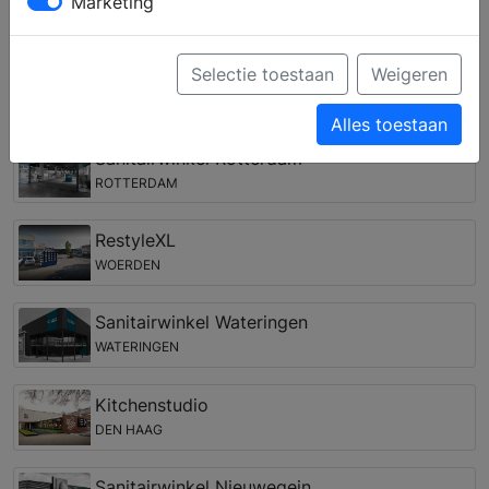
Marketing
complete keuken samenstellen en krijgt u deskundig
advies over inbouwapparatuur van verschillende
merken.
Selectie toestaan
Weigeren
Keukenwinkels in de regio Gouderak
Alles toestaan
Sanitairwinkel Rotterdam
ROTTERDAM
RestyleXL
WOERDEN
Sanitairwinkel Wateringen
WATERINGEN
Kitchenstudio
DEN HAAG
Sanitairwinkel Nieuwegein