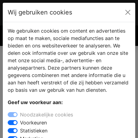
Wij gebruiken cookies
Account
€ 0.00
We gebruiken cookies om content en advertenties
Zoek
op maat te maken, sociale mediafuncties aan te
bieden en ons websiteverkeer te analyseren. We
delen ook informatie over uw gebruik van onze site
met onze social media-, advertentie- en
Vind een nieuwe keuken in
analysepartners. Deze partners kunnen deze
Gouderak
gegevens combineren met andere informatie die u
aan hen heeft verstrekt of die zij hebben verzameld
op basis van uw gebruik van hun diensten.
Waar vindt u een keukenzaak in Gouderak? Wanneer u
Geef uw voorkeur aan:
de keuken gaat verbouwen vindt u in de keukenwinkel
alle informatie en inspiratie voor een nieuwe keuken.
Noodzakelijke cookies
Welke keukenstijl past bij u en uw woning en wat zijn
Voorkeuren
de laatste keukentrends? Door middel van persoonlijk
Statistieken
advies van een ervaren medewerker kunt u een