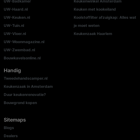
UW-Badkamer
Keukenwinkel Amsterdam
UW-Haard.nl
Keuken met kookeiland
UW-Keuken.nl
Koolstoffilter afzuigkap: Alles wat
UW-Tuin.nl
je moet weten
UW-Vloer.nl
Keukenzaak Haarlem
UW-Woonmagazine.nl
UW-Zwembad.nl
Bouwkavelsonline.nl
Handig
Tweedehandscamper.nl
Keukenzaak in Amsterdam
Duur keukenrenovatie?
Bouwgrond kopen
Sitemaps
Blogs
Dealers