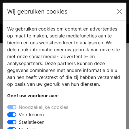
Wij gebruiken cookies
Account
€ 0.00
We gebruiken cookies om content en advertenties
Zoek
op maat te maken, sociale mediafuncties aan te
bieden en ons websiteverkeer te analyseren. We
delen ook informatie over uw gebruik van onze site
met onze social media-, advertentie- en
Vind een keukenzaak in
analysepartners. Deze partners kunnen deze
Erichem
gegevens combineren met andere informatie die u
aan hen heeft verstrekt of die zij hebben verzameld
op basis van uw gebruik van hun diensten.
Wilt u een keuken kopen in Erichem? Bij een bezoek
Geef uw voorkeur aan:
aan een keukenzaak vindt u complete keukens met
vrijstaande- en inbouw keukenapparatuur in
Noodzakelijke cookies
verschillende keukenstijlen. De deskundige
Voorkeuren
medewerkers staan klaar om u professioneel advies
Statistieken
geven bij het samenstellen van uw nieuwe keuken en u