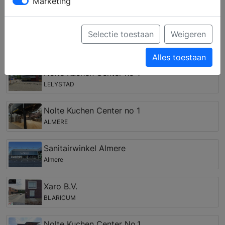
Marketing
complete keuken samenstellen en krijgt u deskundig
advies over inbouwapparatuur van verschillende
merken.
Selectie toestaan
Weigeren
Keukenwinkels in de regio Dronten
Alles toestaan
Nolte Kuchen Center no 1
LELYSTAD
Nolte Kuchen Center no 1
ALMERE
Sanitairwinkel Almere
Almere
Xaro B.V.
BLARICUM
Nolte Kuchen Center No.1