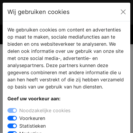
Wij gebruiken cookies
Account
€ 0.00
We gebruiken cookies om content en advertenties
Zoek
op maat te maken, sociale mediafuncties aan te
bieden en ons websiteverkeer te analyseren. We
delen ook informatie over uw gebruik van onze site
met onze social media-, advertentie- en
Vind een nieuwe keuken in
analysepartners. Deze partners kunnen deze
Dronten
gegevens combineren met andere informatie die u
aan hen heeft verstrekt of die zij hebben verzameld
op basis van uw gebruik van hun diensten.
Waar vindt u een keukenzaak in Dronten? Wanneer u de
Geef uw voorkeur aan:
keuken gaat verbouwen vindt u in de keukenwinkel alle
informatie en inspiratie voor een nieuwe keuken. Welke
Noodzakelijke cookies
keukenstijl past bij u en uw woning en wat zijn de
Voorkeuren
laatste keukentrends? Door middel van persoonlijk
Statistieken
advies van een ervaren medewerker kunt u een