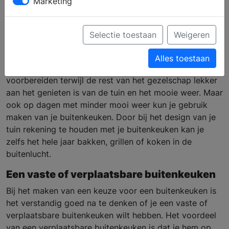
Marketing
van je buitenkeuken
Selectie toestaan
Weigeren
Buiten koken is niet meer weg te denken uit ons leven.
Alles toestaan
Tijdens warme zomerdagen op je gemakje het eten
voorbereiden terwijl de rest van het gezelschap lekker
aan het genieten is van de tuin en het mooie weer. Maar
ook op dagen met minder mooi weer kun je gebruik
maken van je buitenkeuken. Door bij het design van je
tuin rekening te houden met je buitenkeuken kan je
zelfs het hele jaar bakken, grillen of koken in de
buitenlucht.
Een vaste of verplaatsbare buitenkeuken
Bij het maken van een keuze voor een buitenkeuken is
het verstandig goed na te denken of je een vaste of
verplaatsbare buitenkeuken wilt hebben. Het voordeel
van een verplaatsbare buitenkeuken is dat je hem op