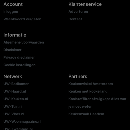
Account
Klantenservice
Inloggen
Adverteren
Wachtwoord vergeten
Contact
Informatie
Algemene voorwaarden
Disclaimer
Privacy disclaimer
Cookie instellingen
Netwerk
Partners
UW-Badkamer
Keukenwinkel Amsterdam
UW-Haard.nl
Keuken met kookeiland
UW-Keuken.nl
Koolstoffilter afzuigkap: Alles wat
UW-Tuin.nl
je moet weten
UW-Vloer.nl
Keukenzaak Haarlem
UW-Woonmagazine.nl
UW-Zwembad.nl