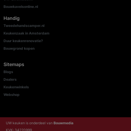
Bouwkavelsonline.nl
Handig
Tweedehandscamper.nl
Keukenzaak in Amsterdam
Duur keukenrenovatie?
Bouwgrond kopen
Sitemaps
Blogs
Dealers
Keukenwinkels
Webshop
UW keuken is onderdeel van
Bouwmedia
KVK: 34220999