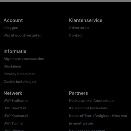
Account
Klantenservice
Inloggen
Adverteren
Wachtwoord vergeten
Contact
Informatie
Algemene voorwaarden
Disclaimer
Privacy disclaimer
Cookie instellingen
Netwerk
Partners
UW-Badkamer
Keukenwinkel Amsterdam
UW-Haard.nl
Keuken met kookeiland
UW-Keuken.nl
Koolstoffilter afzuigkap: Alles wat
UW-Tuin.nl
je moet weten
UW-Vloer.nl
Keukenzaak Haarlem