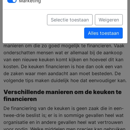
Marketing
keuken te financieren
Selectie toestaan
Weigeren
Een nieuwe keuken kopen is een hele investering en
Alles toestaan
men gaat dan ook vaak op zoek naar de beste
manieren om die zo goed mogelijk te financieren. Vaak
onderschatten mensen wat er allemaal bij de aankoop
van een nieuwe keuken komt kijken en hoeveel dit kan
kosten. De keuken financieren is hoe dan ook een van
de zaken waar men aandacht aan moet besteden. De
volgende tips maken duidelijk hoe dat eenvoudiger kan.
Verschillende manieren om de keuken te
financieren
De financiering van de keuken is geen zaak die in een-
twee-drie beslist is; er is in sommige gevallen heel wat
organisatie en in andere gevallen heel wat vertrouwen
voor nodig. Welke middelen men precies kan gebruiken