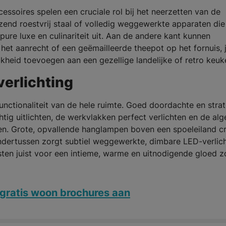
ssoires spelen een cruciale rol bij het neerzetten van de
end roestvrij staal of volledig weggewerkte apparaten die
ure luxe en culinariteit uit. Aan de andere kant kunnen
et aanrecht of een geëmailleerde theepot op het fornuis, j
kheid toevoegen aan een gezellige landelijke of retro keuk
erlichting
functionaliteit van de hele ruimte. Goed doordachte en stra
tig uitlichten, de werkvlakken perfect verlichten en de alg
en. Grote, opvallende hanglampen boven een spoeleiland c
ndertussen zorgt subtiel weggewerkte, dimbare LED-verlic
sten juist voor een intieme, warme en uitnodigende gloed z
gratis woon brochures aan