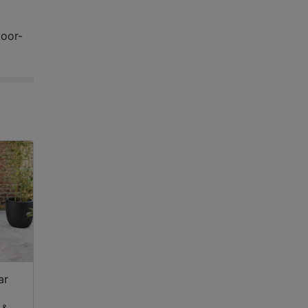
voor-
ar
 &