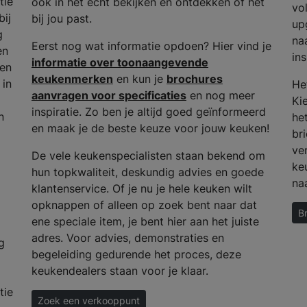
tie
ook in het echt bekijken en ontdekken of het
vo
bij
bij jou past.
up
g
na
Eerst nog wat informatie opdoen? Hier vind je
en
ins
informatie over toonaangevende
 en
keukenmerken
en kun je
brochures
 in
He
aanvragen voor specificaties
en nog meer
Ki
inspiratie. Zo ben je altijd goed geïnformeerd
n
het
en maak je de beste keuze voor jouw keuken!
bri
ve
De vele keukenspecialisten staan bekend om
ke
hun topkwaliteit, deskundig advies en goede
na
klantenservice. Of je nu je hele keuken wilt
opknappen of alleen op zoek bent naar dat
B
ene speciale item, je bent hier aan het juiste
adres. Voor advies, demonstraties en
g
begeleiding gedurende het proces, deze
keukendealers staan voor je klaar.
tie
Zoek een verkooppunt