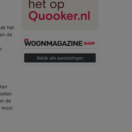
aak het
van de
e
Bekijk alle aanbiedingen
tten
tellen
en de
e mooi