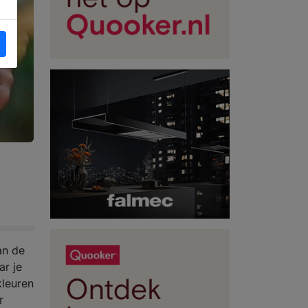
an de
ar je
kleuren
r