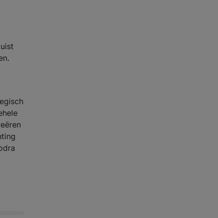
uist
en.
tegisch
ehele
reëren
hting
odra