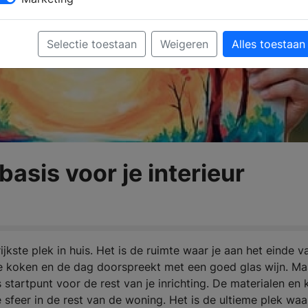
Selectie toestaan
Weigeren
Alles toestaan
basis voor je interieur
kste plek in huis. Het is de ruimte waar je aan het einde v
e koken en de dag doorspreekt met een goed glas wijn. Ma
startpunt voor de rest van je inrichting. De materialen en 
e sfeer in de rest van de woning. Het is de ultieme plek waa