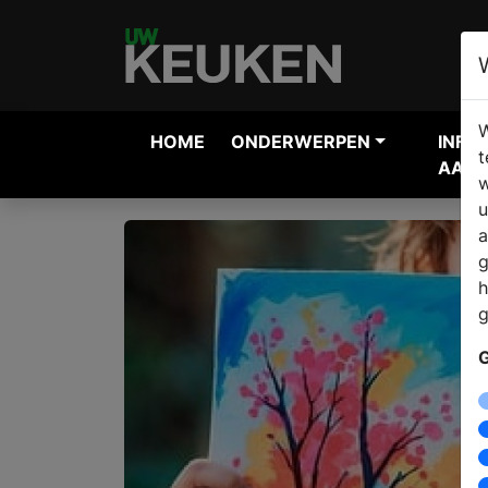
W
HOME
ONDERWERPEN
INFO
t
AANV
w
u
a
g
h
g
G