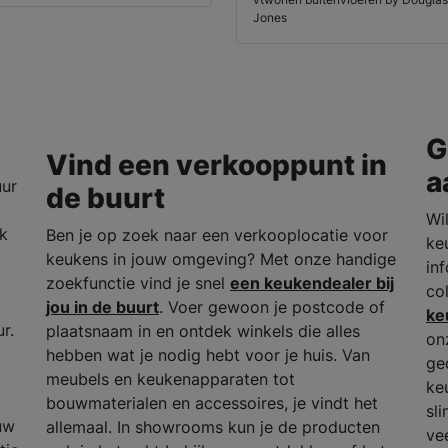
Jones
G
Vind een verkooppunt in
a
uur
de buurt
Wil
rk
Ben je op zoek naar een verkooplocatie voor
ke
keukens in jouw omgeving? Met onze handige
in
zoekfunctie vind je snel
een keukendealer bij
co
jou in de buurt
. Voer gewoon je postcode of
ke
r.
plaatsnaam in en ontdek winkels die alles
on
hebben wat je nodig hebt voor je huis. Van
ge
meubels en keukenapparaten tot
ke
bouwmaterialen en accessoires, je vindt het
sl
uw
allemaal. In showrooms kun je de producten
ve