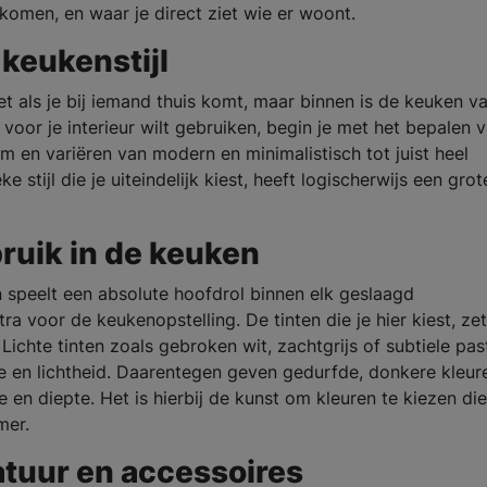
omen, en waar je direct ziet wie er woont.
 keukenstijl
ziet als je bij iemand thuis komt, maar binnen is de keuken v
 voor je interieur wilt gebruiken, begin je met het bepalen 
orm en variëren van modern en minimalistisch tot juist heel
ke stijl die je uiteindelijk kiest, heeft logischerwijs een grot
ruik in de keuken
 speelt een absolute hoofdrol binnen elk geslaagd
ra voor de keukenopstelling. De tinten die je hier kiest, ze
ichte tinten zoals gebroken wit, zachtgrijs of subtiele pas
te en lichtheid. Daarentegen geven gedurfde, donkere kleur
xe en diepte. Het is hierbij de kunst om kleuren te kiezen di
mer.
atuur en accessoires